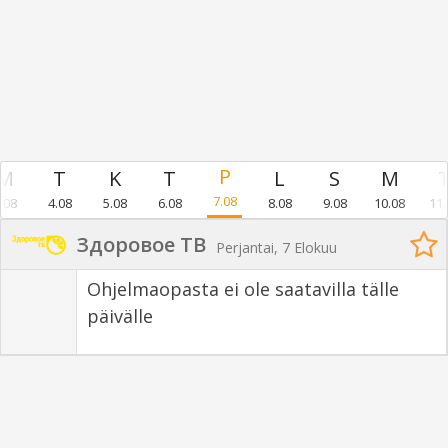
7.08
.08
4.08
5.08
6.08
8.08
9.08
10.08
11.
Здоровое ТВ
Perjantai, 7 Elokuu
Ohjelmaopasta ei ole saatavilla tälle
päivälle