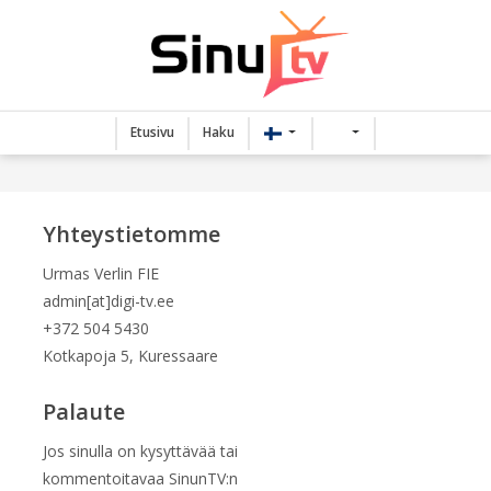
Etusivu
Haku
Yhteystietomme
Urmas Verlin FIE
admin[at]digi-tv.ee
+372 504 5430
Kotkapoja 5, Kuressaare
Palaute
Jos sinulla on kysyttävää tai
kommentoitavaa SinunTV:n